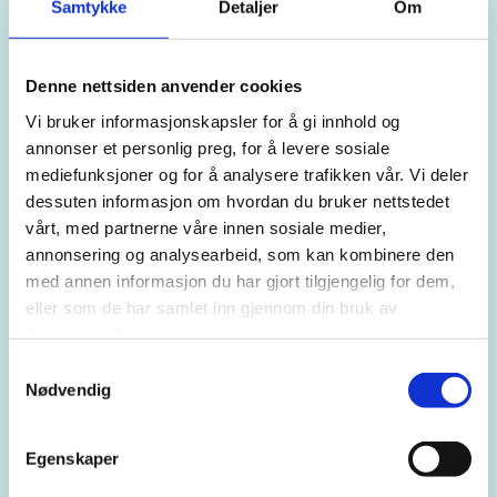
Samtykke
Detaljer
Om
LEDEROPPLÆRING OG TILPASSEDE
KURS
Denne nettsiden anvender cookies
Vi bruker informasjonskapsler for å gi innhold og
Senteret tilbyr avtaler med bedrifter om prioritert tilgang til
annonser et personlig preg, for å levere sosiale
psykologassistanse for de ansatte. Bedriftene betaler
mediefunksjoner og for å analysere trafikken vår. Vi deler
ingenting ved avtaleinngåelse, bare ved bruk av tjenesten.
dessuten informasjon om hvordan du bruker nettstedet
Det kan være en god investering for bedriften å betale en
vårt, med partnerne våre innen sosiale medier,
prosentvis andel av et forhåndsavtalt antall timer hos
annonsering og analysearbeid, som kan kombinere den
psykolog for ansatte som har behov for det. I forbindelse
med annen informasjon du har gjort tilgjengelig for dem,
med opplevde kriser / ulykker kan det være av stor
eller som de har samlet inn gjennom din bruk av
betydning å få tilgang på adekvat hjelp så raskt som mulig.
tjenestene deres.
Samtykkevalg
Vi kan også tilby spesialtilpassede kurs for den enkelte
Nødvendig
bedrift. Det vil si at vi i samarbeid med bedriften utformer
kurs som dekker de behov som måtte være til stede.
Egenskaper